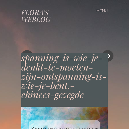
FLORA'S
MENU
Spring
WEBLOG
naar
inhoud
spanning-is-wie-je-
denkt-te-moeten-
«
»
zijn-ontspanning-is-
wie-je-bent.-
chinees-gezegde