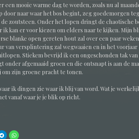
er een mooie warme dag te worden, zoals nu al maande
op door naar waar het bos begint, zeg goedemorgen te
de zoutsteen. Onder het lopen dringt de chaotische 
 ik kan er voor kiezen om elders naar te kijken. Mijn bli
rse blanke open gereten hout zal over een paar weke
r van versplintering zal wegwaaien en in het voorjaar
uitlopen. Stiekem bevrijd ik een ongeschonden tak va
igt onder afgemaaid groen en die ontsnapt is aan de ma
ij om zijn groene pracht te tonen.
waar ik dingen zie waar ik blij van word. Wat je werkelijk
t vanaf waar je je blik op richt.