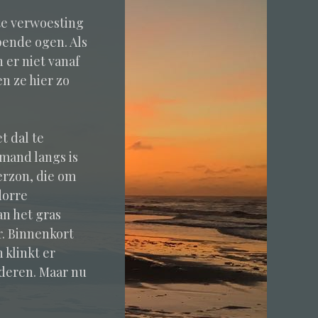
te verwoesting
pende ogen. Als
n er niet vanaf
n ze hier zo
t dal te
emand langs is
erzon, die om
dorre
an het gras
r. Binnenkort
klinkt er
nderen. Maar nu