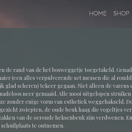
MENU
SPRING
HOME
SHOP
NAAR
INHOUD
en de rand van de het bosweggetje toegetakeld. Genade
aier (een alles verpulverende set messen die al rond
jk glad scheren) tekeer gegaan. Niet alleen de varens 
nadeloos neer gemaaid. Alle mooi uitgelopen struiken 
e zonder enige vorm van esthetiek weggehakseld. De
n gezicht zwiepten, de oude beuk haag die vogeltjes ver
akken van de oeroude heksenbeuk zijn verdwenen. En
 schuilplaats te ontnemen.