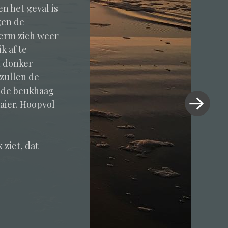
n het geval is
gen de
berm zich weer
k af te
n donker
 zullen de
Volgend
n de beukhaag
bericht
aier. Hoopvol
»
 ziet, dat