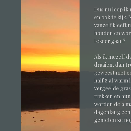
Dus nu loop ik
en ook te kijk.
vanzelf kleeft m
houden en word 
tekeer gaan?
Als ik mezelf d
draaien, dan tr
geweest met ee
half 8 al warm i
vergeelde gras.
trekken en hun 
worden de 9 ma
dagenlang een 
genieten ze no