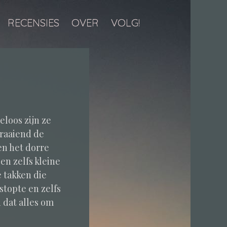
RECENSIES
OVER
VOLG!
loos zijn ze
draaiend de
en het dorre
en zelfs kleine
 takken die
stopte en zelfs
 dat alles om