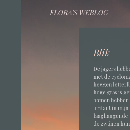
FLORA'S WEBLOG
Blik
De jagers hebb
met de cycloma
heggen letterli
hoge gras is ge
bomen hebben z
irritant in mij
laaghangende t
de zwijnen hun