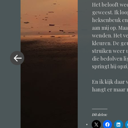
Het belooft we
geweest. Ik lo
heksenbeuk en 
aan mij op. Maar
wenden. Het ve
kleuren. De geu
«
struiken weer 
Vorig
die bedolven l
bericht
springt hij opz
En ik kijk daar 
hangt er maar ne
Dit delen: