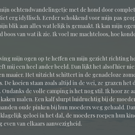
 mijn ochtendwandelingetje met de hond door comple
 Niet erg idyllisch. Eerder schokkend voor mijn pas geo
ijn blik aan alles wat lelijk is gemaakt. Ik kan mijn oge
boos van wat ik zie. Ik voel me machteloos, hoe konde
wing mijn ogen op te heffen en mijn gezicht richting he
eft mij een heel ander beeld. Dan lijkt het alsof hier ni
n maaier. Het uitzicht schittert in de genadeloze zom
s. De koeien staan zoals altijd in de wei, ze grazen het 
 Ondanks de volle camping is het nog stil. Ik hoor ze a
kaken malen. Een kalf slurpt luidruchtig bij de moede
anden oude pinken bij hun moeders weg gehaald. Dan 
klagelijk geloei in het dal, de moeders roepen hun ki
g even van elkaars aanwezigheid.