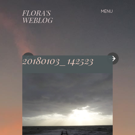
FLORA'S
MENU
Spring
WEBLOG
naar
inhoud
20180103_142523
«
»