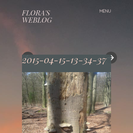
FLORA'S
MENU
Spring
WEBLOG
naar
inhoud
2015-04-15-13-34-37
«
»