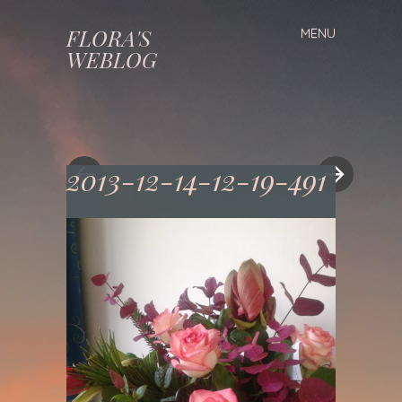
FLORA'S
MENU
Spring
WEBLOG
naar
inhoud
2013-12-14-12-19-491
«
»