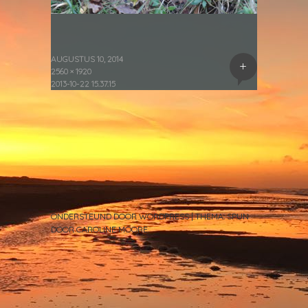
AUGUSTUS 10, 2014
+
2560 × 1920
2013-10-22 15.37.15
ONDERSTEUND DOOR WORDPRESS
|
THEMA: SPUN
DOOR
CAROLINE MOORE
.