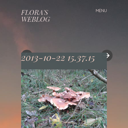
FLORA'S
MENU
Spring
WEBLOG
naar
inhoud
2013-10-22 15.37.15
«
»